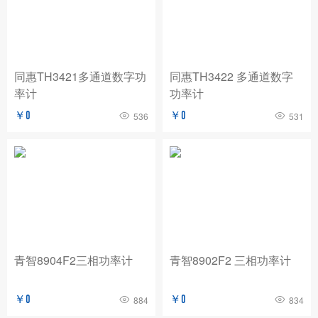
BNC
玖锦
TABOR
费思泰克
白鹭
致远电子/ZLG
爱斯佩克/ESPEC
同惠TH3421多通道数字功
同惠TH3422 多通道数字
普锐马/Prima
AP
赛恩科仪/SSI
率计
功率计
美瑞克/REK
Dewesoft
拓普瑞/TOPRIE
￥0
￥0
536
531
法国CA
青智
恩智
PICO
AT
万里眼/longsight
万瑞达
赛宝
苏黎世
AGITEKPOWER
广五所
青智8904F2三相功率计
青智8902F2 三相功率计
￥0
￥0
884
834