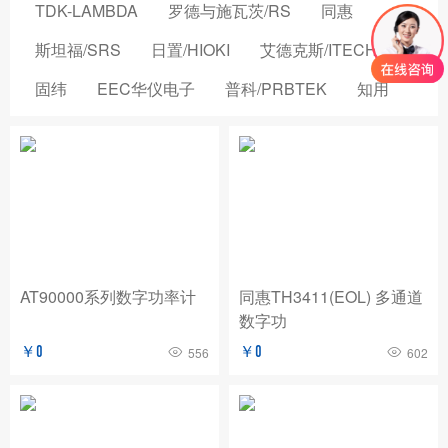
TDK-LAMBDA
罗德与施瓦茨/RS
同惠
斯坦福/SRS
日置/HIOKI
艾德克斯/ITECH
固纬
EEC华仪电子
普科/PRBTEK
知用
品致
横河/YOKOGAWA
致茂电子/CHROMA
安立/ANRITSU
菲力尔/FLIR
安柏/APPLENT
长盛仪器
创远仪器/TRANSCOM
浩视/HIROX
高德
国仪量子
OMICRON-LAB
稳科/WAYNE KERR
AT90000系列数字功率计
同惠TH3411(EOL) 多通道
数字功
森东宝科技/CINDBEST
数英仪器
坤恒顺维
￥0
￥0
556
602
森美协尔/SEMISHARE
概伦电子
AIM-TTI
远方/EVERFINE
飞础科/FOTRIC
泰思曼
菊水/KIKUSUI
美尔诺/MAYNUO
青岛思仪