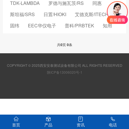
TDK-LAMBDA
罗德与施瓦茨/RS
同惠
斯坦福/SRS
日置/HIOKI
艾德克斯/ITECH
固纬
EEC华仪电子
普科/PRBTEK
知用
品致
横河/YOKOGAWA
致茂电子/CHROMA
共
0
页
0
条
安立/ANRITSU
菲力尔/FLIR
安柏/APPLENT
长盛仪器
创远仪器/TRANSCOM
COPYRIGHT © 2025西安安泰测试设备有限公司 ALL RIGHTS RESERVED
浩视/HIROX
高德
国仪量子
陕ICP备13006020号-1
OMICRON-LAB
稳科/WAYNE KERR
森东宝科技/CINDBEST
数英仪器
坤恒顺维
森美协尔/SEMISHARE
概伦电子
AIM-TTI
远方/EVERFINE
飞础科/FOTRIC
泰思曼
首页
产品
资讯
电话
菊水/KIKUSUI
美尔诺/MAYNUO
青岛思仪