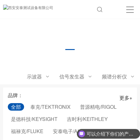
手持测温仪
示波器
信号发生器
频谱分析仪
品牌：
更多+
全部
泰克/TEKTRONIX
普源精电/RIGOL
是德科技/KEYSIGHT
吉时利/KEITHLEY
现在有优惠活动么？
福禄克/FLUKE
安泰电子/AIGTEK
可以介绍下你们的产品么？