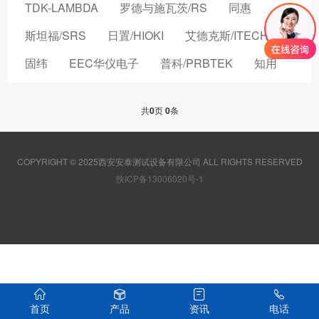
TDK-LAMBDA
罗德与施瓦茨/RS
同惠
斯坦福/SRS
日置/HIOKI
艾德克斯/ITECH
固纬
EEC华仪电子
普科/PRBTEK
知用
品致
横河/YOKOGAWA
致茂电子/CHROMA
共
0
页
0
条
安立/ANRITSU
菲力尔/FLIR
安柏/APPLENT
长盛仪器
创远仪器/TRANSCOM
COPYRIGHT © 2025西安安泰测试设备有限公司 ALL RIGHTS RESERVED
浩视/HIROX
高德
国仪量子
陕ICP备13006020号-1
OMICRON-LAB
稳科/WAYNE KERR
森东宝科技/CINDBEST
数英仪器
坤恒顺维
森美协尔/SEMISHARE
概伦电子
AIM-TTI
远方/EVERFINE
飞础科/FOTRIC
泰思曼
首页
产品
资讯
电话
菊水/KIKUSUI
美尔诺/MAYNUO
青岛思仪