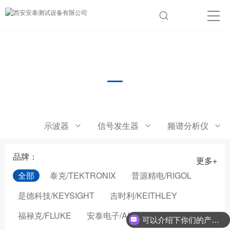
其他
示波器
信号发生器
频谱分析仪
品牌：
更多+
全部
泰克/TEKTRONIX
普源精电/RIGOL
是德科技/KEYSIGHT
吉时利/KEITHLEY
福禄克/FLUKE
安泰电子/AIGTEK
可以介绍下你们的产品么？