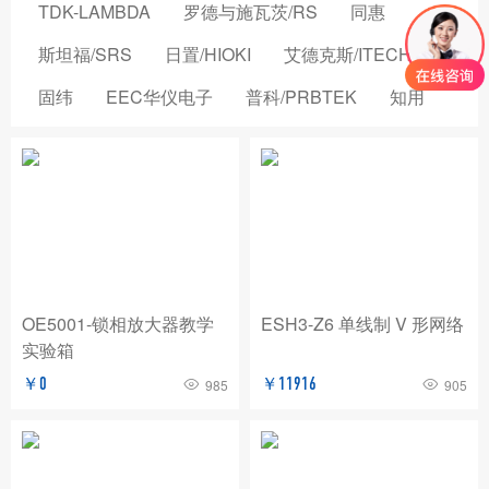
TDK-LAMBDA
罗德与施瓦茨/RS
同惠
斯坦福/SRS
日置/HIOKI
艾德克斯/ITECH
固纬
EEC华仪电子
普科/PRBTEK
知用
品致
横河/YOKOGAWA
致茂电子/CHROMA
安立/ANRITSU
菲力尔/FLIR
安柏/APPLENT
长盛仪器
创远仪器/TRANSCOM
浩视/HIROX
高德
国仪量子
OMICRON-LAB
稳科/WAYNE KERR
OE5001-锁相放大器教学
ESH3-Z6 单线制 V 形网络
实验箱
森东宝科技/CINDBEST
数英仪器
坤恒顺维
￥0
￥11916
985
905
森美协尔/SEMISHARE
概伦电子
AIM-TTI
远方/EVERFINE
飞础科/FOTRIC
泰思曼
菊水/KIKUSUI
美尔诺/MAYNUO
青岛思仪