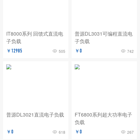
BNC
玖锦
TABOR
费思泰克
白鹭
致远电子/ZLG
爱斯佩克/ESPEC
IT8000系列 回馈式直流电
普源DL3031可编程直流电
普锐马/Prima
AP
赛恩科仪/SSI
子负载
子负载
美瑞克/REK
Dewesoft
拓普瑞/TOPRIE
￥12985
￥0
505
742
法国CA
青智
恩智
PICO
AT
万里眼/longsight
万瑞达
赛宝
苏黎世
AGITEKPOWER
广五所
普源DL3021直流电子负载
FT6800系列超大功率电子
负载
￥0
￥0
618
267