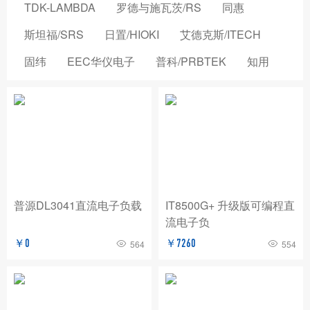
TDK-LAMBDA
罗德与施瓦茨/RS
同惠
斯坦福/SRS
日置/HIOKI
艾德克斯/ITECH
固纬
EEC华仪电子
普科/PRBTEK
知用
品致
横河/YOKOGAWA
致茂电子/CHROMA
安立/ANRITSU
菲力尔/FLIR
安柏/APPLENT
长盛仪器
创远仪器/TRANSCOM
浩视/HIROX
高德
国仪量子
OMICRON-LAB
稳科/WAYNE KERR
普源DL3041直流电子负载
IT8500G+ 升级版可编程直
流电子负
森东宝科技/CINDBEST
数英仪器
坤恒顺维
￥0
￥7260
564
554
森美协尔/SEMISHARE
概伦电子
AIM-TTI
远方/EVERFINE
飞础科/FOTRIC
泰思曼
菊水/KIKUSUI
美尔诺/MAYNUO
青岛思仪