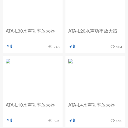
BNC
玖锦
TABOR
费思泰克
白鹭
致远电子/ZLG
爱斯佩克/ESPEC
ATA-L30水声功率放大器
ATA-L20水声功率放大器
普锐马/Prima
AP
赛恩科仪/SSI
美瑞克/REK
Dewesoft
拓普瑞/TOPRIE
￥0
￥0
746
904
法国CA
青智
恩智
PICO
AT
万里眼/longsight
万瑞达
赛宝
苏黎世
AGITEKPOWER
广五所
ATA-L10水声功率放大器
ATA-L4水声功率放大器
￥0
￥0
691
292