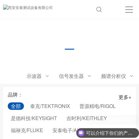
水声功率放大器
示波器
信号发生器
频谱分析仪
品牌：
更多+
全部
泰克/TEKTRONIX
普源精电/RIGOL
是德科技/KEYSIGHT
吉时利/KEITHLEY
现在有优惠活动么？
福禄克/FLUKE
安泰电子/AIGTEK
可以介绍下你们的产品么？