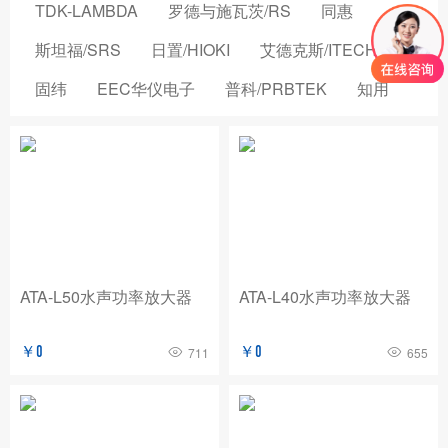
TDK-LAMBDA
罗德与施瓦茨/RS
同惠
斯坦福/SRS
日置/HIOKI
艾德克斯/ITECH
固纬
EEC华仪电子
普科/PRBTEK
知用
品致
横河/YOKOGAWA
致茂电子/CHROMA
安立/ANRITSU
菲力尔/FLIR
安柏/APPLENT
长盛仪器
创远仪器/TRANSCOM
浩视/HIROX
高德
国仪量子
OMICRON-LAB
稳科/WAYNE KERR
ATA-L50水声功率放大器
ATA-L40水声功率放大器
森东宝科技/CINDBEST
数英仪器
坤恒顺维
￥0
￥0
711
655
森美协尔/SEMISHARE
概伦电子
AIM-TTI
远方/EVERFINE
飞础科/FOTRIC
泰思曼
菊水/KIKUSUI
美尔诺/MAYNUO
青岛思仪