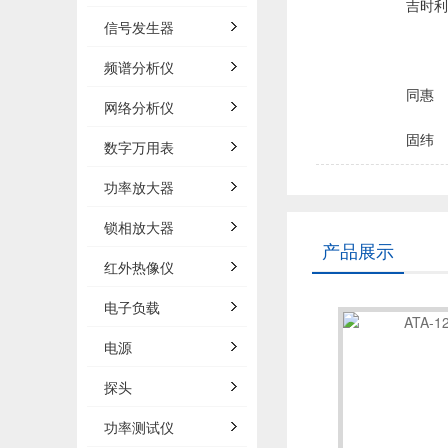
吉时利/
信号发生器
频谱分析仪
同惠
网络分析仪
固纬
数字万用表
品致
功率放大器
锁相放大器
菲力尔/
产品展示
红外热像仪
浩视/H
电子负载
电源
森东宝科
探头
概伦电
功率测试仪