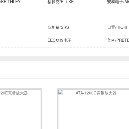
KEITHLEY
福禄克/FLUKE
安泰电子/AI
斯坦福/SRS
日置/HIOKI
EEC华仪电子
普科/PRBT
横河/YOKOGAWA
致茂电子/C
FLIR
安柏/APPLENT
长盛仪器
IROX
高德
国仪量子
技/CINDBEST
数英仪器
坤恒顺维
子
AIM-TTI
远方/EVERF