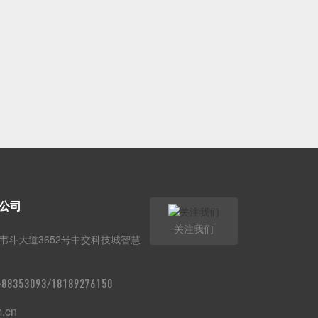
公司
关注我们
韦斗大道3652号中交科技城智慧
9-88353093/18189276150
m.cn