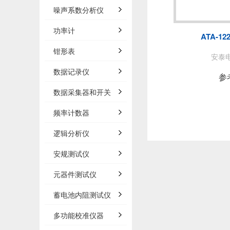
泰思曼
噪声系数分析仪
BNC
功率计
ATA-1
白鹭
钳形表
安泰电
数据记录仪
AP
参
数据采集器和开关
频率计数器
法国C
逻辑分析仪
安规测试仪
万里眼/
元器件测试仪
AGIT
蓄电池内阻测试仪
多功能校准仪器