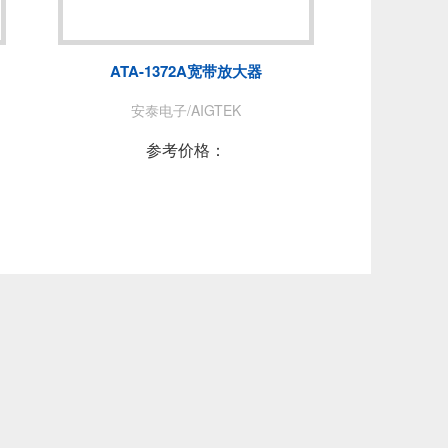
NUO
青岛思仪
费思泰克
ATA-1372A宽带放大器
PEC
普锐马/PRIMA
安泰电子/AIGTEK
DEWESOFT
参考价格：
拓普瑞/TOPRIE
PICO
AT
苏黎世