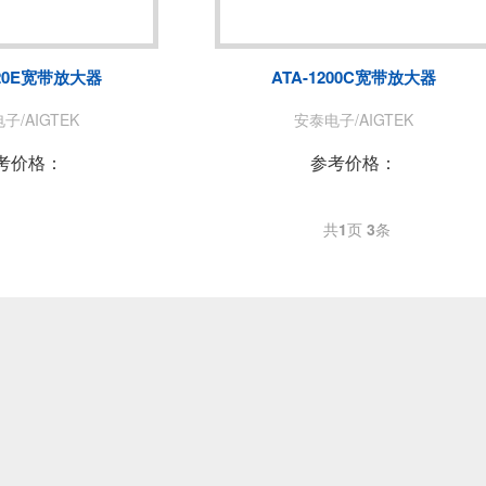
菊水/KIKUSUI
美尔诺/MAY
玖锦
TABOR
220E宽带放大器
ATA-1200C宽带放大器
致远电子/ZLG
爱斯佩克/ES
子/AIGTEK
安泰电子/AIGTEK
赛恩科仪/SSI
美瑞克/REK
考价格：
参考价格：
共
1
页
3
条
A
青智
恩智
LONGSIGHT
万瑞达
赛宝
EKPOWER
广五所