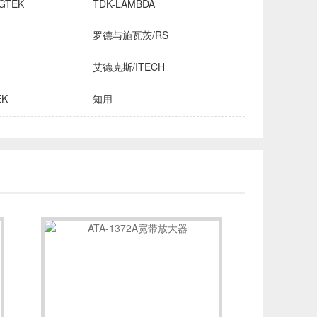
GTEK
TDK-LAMBDA
罗德与施瓦茨/RS
艾德克斯/ITECH
EK
知用
HROMA
安立/ANRITSU
创远仪器/TRANSCOM
OMICRON-LAB
稳科/WAYNE KERR
森美协尔/SEMISHARE
INE
飞础科/FOTRIC