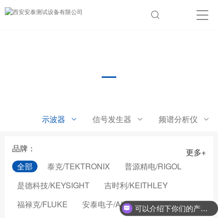
手持示波器
示波器
信号发生器
频谱分析仪
品牌：
更多+
全部
泰克/TEKTRONIX
普源精电/RIGOL
是德科技/KEYSIGHT
吉时利/KEITHLEY
福禄克/FLUKE
安泰电子/AIGTEK
可以介绍下你们的产品么？