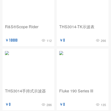
BNC
玖锦
TABOR
费思泰克
白鹭
致远电子/ZLG
爱斯佩克/ESPEC
R&S®Scope Rider
THS3014-TK示波表
普锐马/Prima
AP
赛恩科仪/SSI
美瑞克/REK
Dewesoft
拓普瑞/TOPRIE
￥10000
￥0
112
266
法国CA
青智
恩智
PICO
AT
万里眼/longsight
万瑞达
赛宝
苏黎世
AGITEKPOWER
广五所
THS3014手持式示波器
Fluke 190 Series III
￥0
￥0
286
135