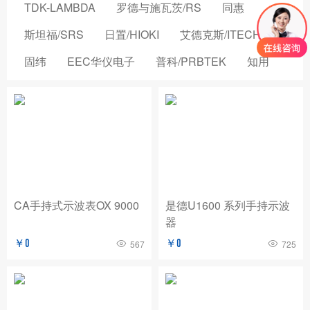
TDK-LAMBDA
罗德与施瓦茨/RS
同惠
斯坦福/SRS
日置/HIOKI
艾德克斯/ITECH
固纬
EEC华仪电子
普科/PRBTEK
知用
品致
横河/YOKOGAWA
致茂电子/CHROMA
安立/ANRITSU
菲力尔/FLIR
安柏/APPLENT
长盛仪器
创远仪器/TRANSCOM
浩视/HIROX
高德
国仪量子
OMICRON-LAB
稳科/WAYNE KERR
CA手持式示波表OX 9000
是德U1600 系列手持示波
器
森东宝科技/CINDBEST
数英仪器
坤恒顺维
￥0
￥0
567
725
森美协尔/SEMISHARE
概伦电子
AIM-TTI
远方/EVERFINE
飞础科/FOTRIC
泰思曼
菊水/KIKUSUI
美尔诺/MAYNUO
青岛思仪