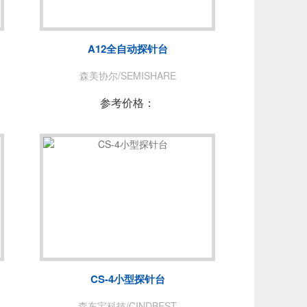
NUO
青岛思仪
费思泰克
A12全自动探针台
PEC
普锐马/PRIMA
森美协尔/SEMISHARE
DEWESOFT
参考价格：
拓普瑞/TOPRIE
PICO
AT
苏黎世
CS-4小型探针台
森东宝科技/CINDBEST