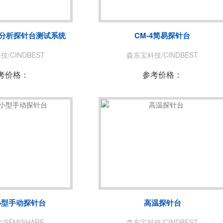
菊水/KIKUSUI
美尔诺/MAY
玖锦
TABOR
合性分析探针台测试系统
CM-4简易探针台
致远电子/ZLG
爱斯佩克/ES
/CINDBEST
森东宝科技/CINDBEST
赛恩科仪/SSI
美瑞克/REK
考价格：
参考价格：
A
青智
恩智
LONGSIGHT
万瑞达
赛宝
EKPOWER
广五所
小型手动探针台
高温探针台
SEMISHARE
森东宝科技/CINDBEST