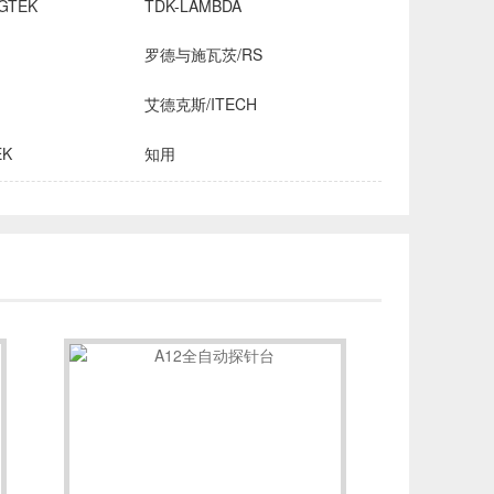
GTEK
TDK-LAMBDA
罗德与施瓦茨/RS
艾德克斯/ITECH
EK
知用
HROMA
安立/ANRITSU
创远仪器/TRANSCOM
OMICRON-LAB
稳科/WAYNE KERR
森美协尔/SEMISHARE
INE
飞础科/FOTRIC