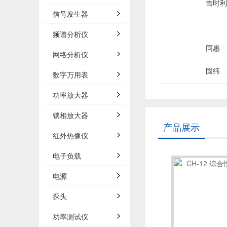
吉时利/
信号发生器
频谱分析仪
同惠
网络分析仪
固纬
数字万用表
品致
功率放大器
锁相放大器
菲力尔/
产品展示
红外热像仪
浩视/H
电子负载
电源
森东宝科
探头
概伦电
功率测试仪