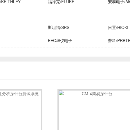
KEITHLEY
福禄克/FLUKE
安泰电子/AI
斯坦福/SRS
日置/HIOKI
EEC华仪电子
普科/PRBT
横河/YOKOGAWA
致茂电子/C
FLIR
安柏/APPLENT
长盛仪器
IROX
高德
国仪量子
技/CINDBEST
数英仪器
坤恒顺维
子
AIM-TTI
远方/EVERF