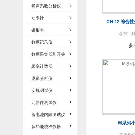
泰思曼
噪声系数分析仪
BNC
功率计
CH-12 综
白鹭
钳形表
森东宝科技
数据记录仪
AP
参
数据采集器和开关
频率计数器
法国C
逻辑分析仪
安规测试仪
万里眼/
元器件测试仪
AGIT
蓄电池内阻测试仪
M系列
多功能校准仪器
森美协尔/