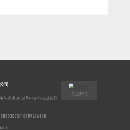
公司
关注我们
韦斗大道3652号中交科技城智慧
9-88353093/18189276150
m.cn