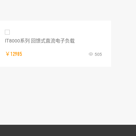
IT8000系列 回馈式直流电子负载
普源
￥12985
505
￥0