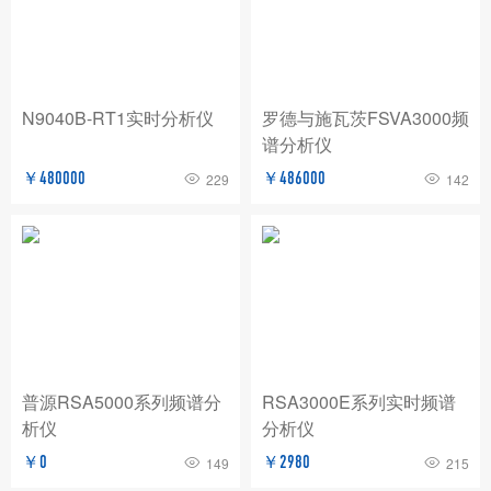
BNC
玖锦
TABOR
费思泰克
白鹭
致远电子/ZLG
爱斯佩克/ESPEC
N9040B-RT1实时分析仪
罗德与施瓦茨FSVA3000频
普锐马/Prima
AP
赛恩科仪/SSI
谱分析仪
美瑞克/REK
Dewesoft
拓普瑞/TOPRIE
￥480000
￥486000
229
142
法国CA
青智
恩智
PICO
AT
万里眼/longsight
万瑞达
赛宝
苏黎世
AGITEKPOWER
广五所
普源RSA5000系列频谱分
RSA3000E系列实时频谱
析仪
分析仪
￥0
￥2980
149
215