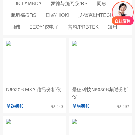
TDK-LAMBDA
罗德与施瓦茨/RS
同惠
斯坦福/SRS
日置/HIOKI
艾德克斯/ITECH
固纬
EEC华仪电子
普科/PRBTEK
知用
品致
横河/YOKOGAWA
致茂电子/CHROMA
安立/ANRITSU
菲力尔/FLIR
安柏/APPLENT
长盛仪器
创远仪器/TRANSCOM
浩视/HIROX
高德
国仪量子
OMICRON-LAB
稳科/WAYNE KERR
N9020B MXA 信号分析仪
是德科技N9030B频谱分析
仪
森东宝科技/CINDBEST
数英仪器
坤恒顺维
￥266000
￥448000
240
292
森美协尔/SEMISHARE
概伦电子
AIM-TTI
远方/EVERFINE
飞础科/FOTRIC
泰思曼
菊水/KIKUSUI
美尔诺/MAYNUO
青岛思仪