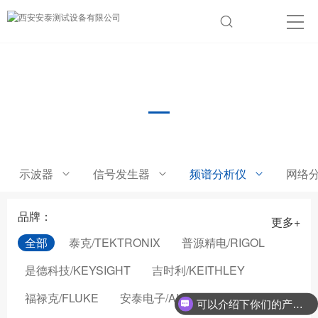
频谱分析仪
示波器
信号发生器
频谱分析仪
网络
品牌：
更多+
全部
泰克/TEKTRONIX
普源精电/RIGOL
是德科技/KEYSIGHT
吉时利/KEITHLEY
福禄克/FLUKE
安泰电子/AIGTEK
可以介绍下你们的产品么？