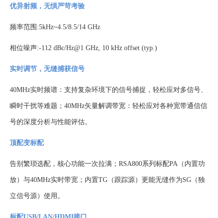
优异射频，无惧严苛考验
频率范围
:5kHz~4.5/8.5/14 GHz
相位噪声
:-112 dBc/Hz@1 GHz, 10 kHz offset (typ.)
实时调节，无缝捕获信号
40MHz实时频谱：支持复杂环境下的信号捕捉，轻松应对多信号、
瞬时干扰等难题；40MHz矢量解调带宽：轻松应对各种宽带通信信
号的深度分析与性能评估。
顶配变标配
告别繁琐选配，核心功能一次拉满；
RSA800系列标配PA（内置功
放）与40MHz实时带宽；内置TG（跟踪源）更能无缝作为SG（独
立信号源）使用。
标配USB/LAN/HDMI接口