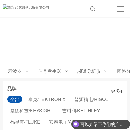
数字频率特性测试仪
示波器
信号发生器
频谱分析仪
网络
品牌：
更多+
全部
泰克/TEKTRONIX
普源精电/RIGOL
是德科技/KEYSIGHT
吉时利/KEITHLEY
福禄克/FLUKE
安泰电子/AIGTEK
可以介绍下你们的产品么？