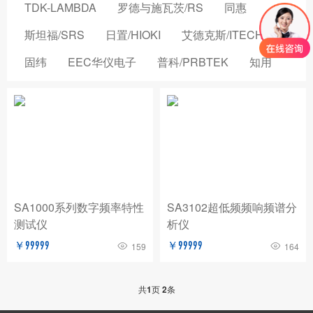
TDK-LAMBDA
罗德与施瓦茨/RS
同惠
斯坦福/SRS
日置/HIOKI
艾德克斯/ITECH
固纬
EEC华仪电子
普科/PRBTEK
知用
品致
横河/YOKOGAWA
致茂电子/CHROMA
安立/ANRITSU
菲力尔/FLIR
安柏/APPLENT
长盛仪器
创远仪器/TRANSCOM
浩视/HIROX
高德
国仪量子
OMICRON-LAB
稳科/WAYNE KERR
SA1000系列数字频率特性
SA3102超低频频响频谱分
测试仪
析仪
森东宝科技/CINDBEST
数英仪器
坤恒顺维
￥99999
￥99999
159
164
森美协尔/SEMISHARE
概伦电子
AIM-TTI
远方/EVERFINE
飞础科/FOTRIC
泰思曼
共
1
页
2
条
菊水/KIKUSUI
美尔诺/MAYNUO
青岛思仪