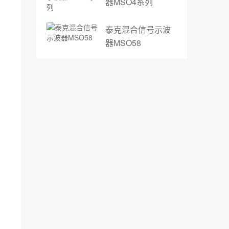
器MSO4系列
泰克混合信号示波
器MSO58