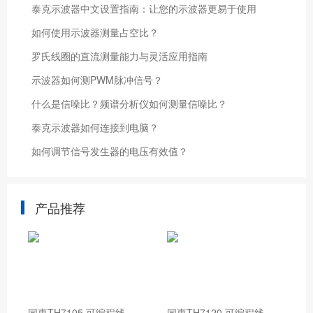
泰克示波器中文设置指南：让您的示波器更易于使用
如何使用示波器测量占空比？
罗氏线圈的直流测量能力与灵活应用指南
示波器如何测PWM脉冲信号？
什么是信噪比？频谱分析仪如何测量信噪比？
泰克示波器如何连接到电脑？
如何调节信号发生器的电压有效值？
产品推荐
同
惠TH7105 可编程线性交流电源
同
惠TH7120 可编程线性交流电源