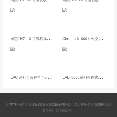
同
惠TH7110 可编程线性交流电源
C
hroma 61600系列交流电源
E
AC 系列可编程单 / 三相交流电源
E
AL–5000系列可程式交流电源
COPYRIGHT © 2025西安安泰测试设备有限公司 ALL RIGHTS RESERVED
陕ICP备13006020号-1