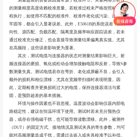
测量超差的首要原因通常源于校准环节。矢量网络分析仪
的测量精度高度依赖校准质量。若校准过程未严格按照标准流
程执行，如使用不匹配的校准件、校准件老化或污染、连接不
牢固等，都会引入显著误差。此外，E5061B的系统误差，如方
向性、源匹配、负载匹配、隔离度及频率响应跟踪误差，若未
通过校准充分修正，也会直接导致测量结果偏离真实值。尤其
在高频段，这些误差影响更为显著。
其次，测试电缆与连接器的状态对测量结果影响巨大。射
频连接器的磨损、氧化或松动会增加接触电阻和反射，导致S参
数测量失真。测试电缆若存在弯折、老化或屏蔽不良，会引入
额外的损耗和相位漂移，尤其在宽频带扫描时表现明显。因
此，定期检查并更换损耗过大的电缆，保持连接器清洁与紧
固，是预防超差的基本措施。
环境与操作因素也不容忽视。温度波动会影响仪器内部电
路稳定性，建议在恒温环境下使用。测试时若未充分预热仪
器，或存在强电磁干扰，也可能导致读数漂移。此外，被测件
（DUT）的固定方式、接地情况及测试夹具的寄生参数，均可
能对高频测量造成干扰，需通过去嵌入或夹具校准予以补偿。