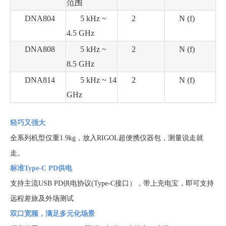
范围
DNA804
5 kHz ~
2
N (f)
4.5 GHz
DNA808
5 kHz ~
2
N (f)
8.5 GHz
DNA814
5 kHz ~ 14
2
N (f)
GHz
轻巧又强大
全系列机型仅重1.9kg，放入RIGOL超便携仪器包，测量说走就
走。
标准Type-C PD供电
支持主流USB PD供电协议(Type-C接口），带上充电宝，即可支持
远程差旅及外场测试
双口宽频，满足多元化场景