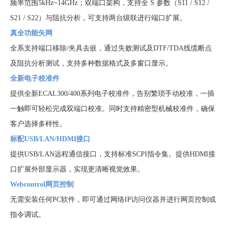
频率范围5kHz~14GHz；双端口架构，支持全 S 参数（S11 / S12 /
S21 / S22）与阻抗分析，可支持两台级联进行端口扩展。
真全功能矢网
全系支持端口移除/夹具去嵌，通过失败测试及DTF/TDA线缆断点
及阻抗分析测试，支持多种数据格式及多窗口显示。
全新电子校准件
提供全新ECAL300/400系列电子校准件，告别繁琐手动校准，一插
一触即可轻松完成双端口校准。同时支持精密型机械校准件，确保
客户选择多样性。
标配USB/LAN/HDMI接口
提供USB/LAN远程通信接口，支持标准SCPI指令集。提供HDMI接
口扩展外部显示器，实现更清晰视觉效果。
Webcontrol网页控制
无需安装任何PC软件，即可通过网络IP访问仪器并进行网页控制或
指令调试。