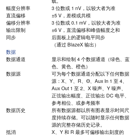
载。
幅度分辨率
3 位数或 1 nV，以较大者为准
直流偏移
±5 V，差模或共模
偏移分辨率
3 位数或 0.1 mV，以较大者为准
输出限制
±6 V，直流偏移和峰值幅度之和
同步
后面板上的逻辑电平同步
（通过 BlazeX 输出）
数据
数据通道
显示和绘制 4 个数据通道（绿色、蓝
色、黄色、橙色）
数据源
可为每个数据通道分配以下任何数据
源：X、Y、R、Θ、Aux In 1 至 4、
Aux Out 1 至 2、X 噪声、Y 噪声、
正弦输出幅度、正弦输出 DC 电平、
参考相位、或参考频率
数据历史
所有数据源都以所有图表显示时间尺
度持续存储。
可以随时显示任何数据
源的完整存储历史记录。
抵消
X、Y 和 R 最多可偏移输出刻度的