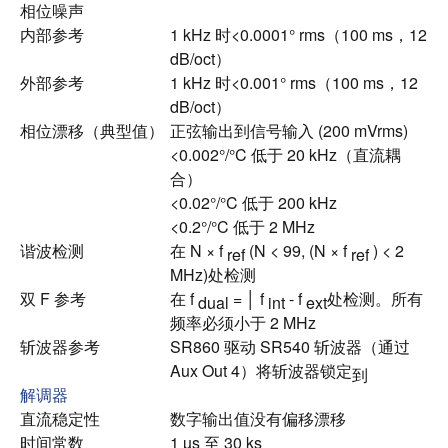
相位噪声
内部参考
1 kHz 时<0.0001° rms（100 ms，12
dB/oct）
外部参考
1 kHz 时<0.001° rms（100 ms，12
dB/oct）
相位漂移（典型值）
正弦输出到信号输入 (200 mVrms)
<0.002°/°C 低于 20 kHz（直流耦
合）
<0.02°/°C 低于 200 kHz
<0.2°/°C 低于 2 MHz
谐波检测
在 N × f
(N < 99, (N × f
) < 2
ref
ref
MHz)处检测
双 F 参考
在 f
= │ f
- f
处检测。
所有
dual
int
ext
频率必须小于 2 MHz
斩波器参考
SR860 驱动 SR540 斩波器（通过
Aux Out 4）将斩波器锁定
到
解调器
直流稳定性
数字输出值没有偏移漂移
时间常数
1 µs 至 30 ks