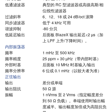
低通滤波器
典型的 RC 型滤波器或高级高斯/相
位线性滤波器
过滤斜率
6、12、18 或 24 dB/oct 滚降
同步滤波器
低于 4 kHz 可用
谐波抑制
-80 分贝
低延迟输出
后面板 BlazeX 输出延迟<2 µs（加
上 LPF 上升/下降时间）。
内部振荡器
频率
1 mHz 至 500 kHz
频率精度
25 ppm + 30 µHz（带内部时基）
外部时基
后面板 10 MHz 时基输入/输出
频率分辨率
6 位或 0.1 mHz（以较大者为准）
正弦输出
输出
差分或单端
输出阻抗
50 Ω 源
振幅
1 nVrms 至 2 Vrms（指定幅度差分
到 50 Ω 负载）。
单端使用时输出幅
度减半。
输出幅度加倍成为高阻抗负