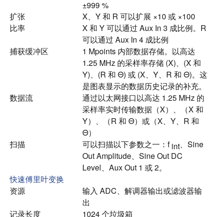
±999 %
扩张
X、Y 和 R 可以扩展 ×10 或 ×100
比率
X 和 Y 可以通过 Aux In 3 成比例。R
可以通过 Aux In 4 成比例
捕获缓冲区
1 Mpoints 内部数据存储。
以高达
1.25 MHz 的采样率存储 (X)、(X 和
Y)、(R 和 Θ) 或 (X、Y、R 和 Θ)。
这
是图表显示的数据历史记录的补充。
数据流
通过以太网接口以高达 1.25 MHz 的
采样率实时传输数据（X）、（X 和
Y）、（R 和 Θ）或（X、Y、R 和
Θ）
扫描
可以扫描以下参数之一：f
、Sine
int
Out Amplitude、Sine Out DC
Level、Aux Out 1 或 2。
快速傅里叶变换
资源
输入 ADC、解调器输出或滤波器输
出
记录长度
1024 个垃圾箱