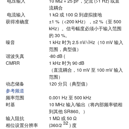
电压输入
10 MΩ + 25 pF，交流 (>1 Hz) 或直
流耦合
电流输入
1 kΩ 或 100 Ω 到虚拟接地
获得准确度
±1 %（<200 kHz），±2 %（至 500
kHz）。
信号幅度必须小于输入范围
的 30 %。
噪音
1 kHz 时为 2.5 nV/√Hz（10 mV 输入
范围，典型值）
谐波失真
-80 dB (
CMRR
1 kHz 时为 90 dB
（直流耦合，10 mV 至 100 mV 输入
范围）
动态储备
120 分贝（典型值）
参考频道
频率范围
0.001 Hz 至 500 kHz
时基
10 MHz 输入/输出（将内部频率锁相
到其他 SR860。）
输入阻抗
1 MΩ 或 50 Ω
32
相位设置分辨率
(360/2
) 度