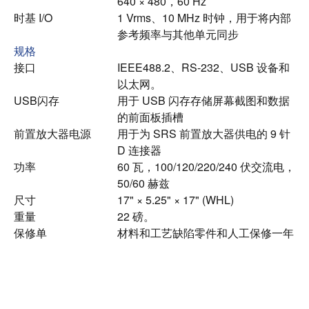
640 × 480，60 Hz
时基 I/O
1 Vrms、10 MHz 时钟，用于将内部
参考频率与其他单元同步
规格
接口
IEEE488.2、RS-232、USB 设备和
以太网。
USB闪存
用于 USB 闪存存储屏幕截图和数据
的前面板插槽
前置放大器电源
用于为 SRS 前置放大器供电的 9 针
D 连接器
功率
60 瓦，100/120/220/240 伏交流电，
50/60 赫兹
尺寸
17" × 5.25" × 17" (WHL)
重量
22 磅。
保修单
材料和工艺缺陷零件和人工保修一年