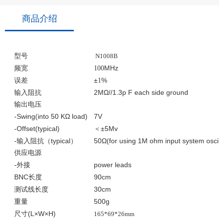
商品介绍
型号
N1008B
MHz
频宽
100
±
%
误差
1
2MΩ//1.3p F each side ground
输入阻抗
输出电压
-Swing(into 50 KΩ load)
7V
-Offset(typical)
±5Mv
＜
-
typical
50Ω(for using 1M ohm input system osci
输入阻抗（
）
供应电源
-
power leads
外接
BNC
90cm
长度
30cm
测试线长度
500g
重量
(L×W×H)
尺寸
165*69*26mm