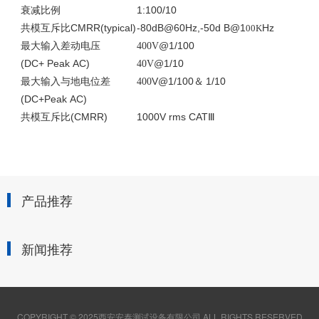
1:100/10
衰减比例
CMRR(typical)
-80dB@60Hz,-50d B@1
Hz
共模互斥比
00K
@1/100
最大输入差动电压
400V
(DC+ Peak AC)
@1/10
40V
V@1/100
1/10
最大输入与地电位差
400
＆
(DC+Peak AC)
(CMRR)
1000V rms CAT
共模互斥比
Ⅲ
产品推荐
新闻推荐
COPYRIGHT © 2025西安安泰测试设备有限公司 ALL RIGHTS RESERVED