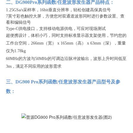
二、DG900Pro系列函数/任意波形发生器产品特点：
1.25GSa/s采样率，16bit垂直分辨率，轻松创建高保真信号
7英寸彩色触控大屏，方便您对双通道波形同时进行参数设置、查
看和编辑信号
Type-C供电接口，支持移动电源供电，可应对现场测试
超便携设计，体积小巧，同时支持标准显示器支架使用，节约您的
工作台空间，266mm（宽） x 165mm（高） x 63mm（深），重量
仅为1.78kg
60MHz的方波与50MHz的可调边沿脉冲波输出，波形上升时间低至
3ns，满足不同应用的波形需求
三、
DG900 Pro系列
函数/任意波形发生器产品型号及参
数：