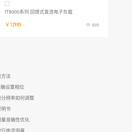
IT8000系列 回馈式直流电子负载
普源
￥12985
505
￥0
量方法
正确设置相位
量分辨率如何调整
说明书
测量准确性优化
进行电流测量