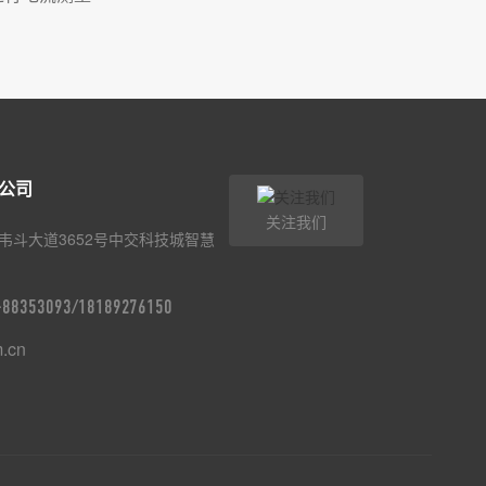
公司
关注我们
韦斗大道3652号中交科技城智慧
9-88353093/18189276150
m.cn