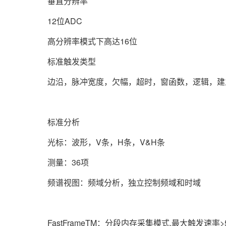
垂直分辨率
12位ADC
高分辨率模式下高达16位
标准触发类型
边沿，脉冲宽度，欠幅，超时，窗函数，逻辑，建立
标准分析
光标：波形，V条，H条，V&H条
测量：36项
频谱视图：频域分析，独立控制频域和时域
FastFrameTM：分段内存采集模式,最大触发速率>5,