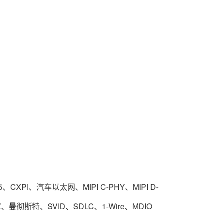
I5、CXPI、汽车以太网、MIPI C-PHY、MIPI D-
NRZ、曼彻斯特、SVID、SDLC、1-Wire、MDIO