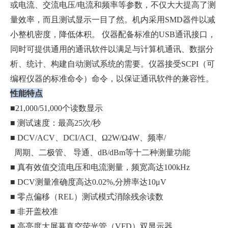
或电流、交流电压/电流和频率等参数，不仅大大提高了测
量效率，而且测试显示一目了然。机内采用SMD器件以减
小整机密度，降低体积。 仪器配备标准的USB通讯接口，
同时可提供通用的通讯软件以满足与计算机通讯、数据分
析、统计、构建自动测试系统的需要。仪器接受SCPI（可
编程仪器的标准命令）命令，以保证通讯软件的兼容性。
性能特点
■21,000/51,000个读数显示
■ 测试速度：最高25次/秒
■ DCV/ACV、DCI/ACI、Ω2W/Ω4W、频率/
周期、二极管、 导通、dB/dBm等十二种测量功能
■ 真有效值交流电压和电流测量，频宽高达100kHz
■ DCV测量准确度高达0.02%,分辨率达10μV
■ 零点偏移（REL）测试模式消除残余读数
■ 非开盖校准
■ 高亮度大屏幕真空荧光管（VFD）双显示器