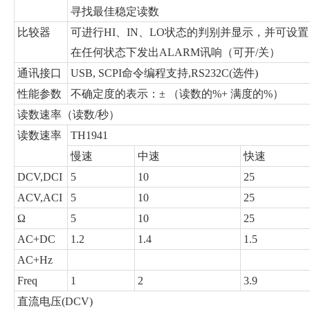
寻找最佳稳定读数
比较器
可进行HI、IN、LO状态的判别并显示，并可设置
在任何状态下发出ALARM讯响（可开/关）
通讯接口
USB, SCPI命令编程支持,RS232C(选件)
性能参数
不确定度的表示：± （读数的%+ 满度的%）
读数速率（读数/秒）
读数速率
TH1941
慢速
中速
快速
DCV,DCI
5
10
25
ACV,ACI
5
10
25
Ω
5
10
25
AC+DC
1.2
1.4
1.5
AC+Hz
Freq
1
2
3.9
直流电压(DCV)