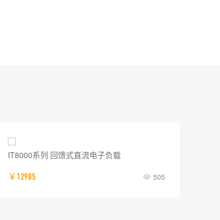
IT8000系列 回馈式直流电子负载
普源
￥12985
505
￥0