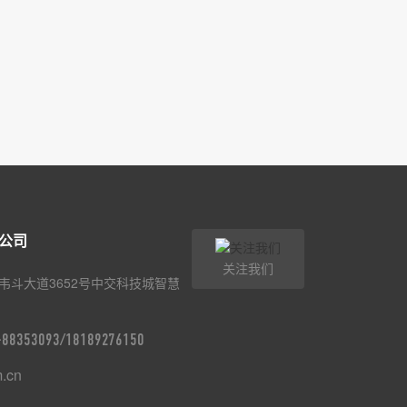
公司
关注我们
韦斗大道3652号中交科技城智慧
9-88353093/18189276150
m.cn