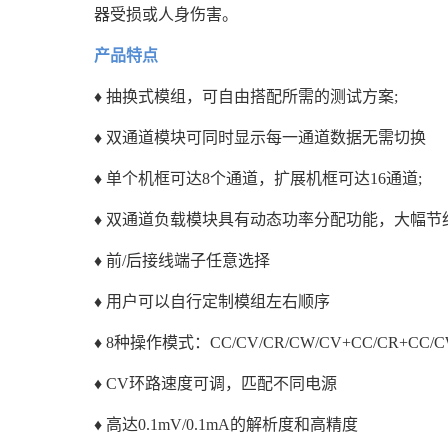
器受损或人身伤害。
产品特点
♦ 抽换式模组，可自由搭配所需的测试方案;
♦ 双通道模块可同时显示每一通道数据无需切换
♦ 单个机框可达8个通道，扩展机框可达16通道;
♦ 双通道负载模块具有动态功率分配功能，大幅节
♦ 前/后接线端子任意选择
♦ 用户可以自行定制模组左右顺序
♦ 8种操作模式：CC/CV/CR/CW/CV+CC/CR+CC/CW
♦ CV环路速度可调，匹配不同电源
♦ 高达0.1mV/0.1mA的解析度和高精度