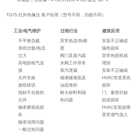
TiS75 红外热像仪 客户应用（型号不同，功能不同）
工业/电气维护
过程行业
建筑应用
不平衡负载
异常热流/热梯
安装不正确或
系统过载/电流
度
隔热损坏
过大
阀门及蒸汽疏
异常热损耗或
高电阻电气连
水阀工作异常
增加
接
蒸汽泄漏
安装不正确或
元件失效
储液罐液面及
HVAC管道系统
接线错误
油泥堆积
损坏
指标不合格的
耐火材料和隔
门、窗密封缺
元件
热问题
陷或损坏
轴承磨损或损
HVAC安装故障
坏
异常潮气侵入
轴承润滑问题
一般过热问题