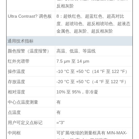
反相灰阶
Ultra Contrast? 调色板
8：超铁红色、超蓝红色、超高对比
度、超琥珀色、超反相琥珀色、超液态
金属色、超灰阶、超反相灰阶
通用技术指标
颜色报警（温度报警）
高温、低温、等温线
红外光谱带
7.5 μm 至 14 μm
操作温度
-10 °C 至 +50 °C（14 °F 至 122 °F）
存放温度
-20 °C 至 +50 °C（-4 °F 至 122 °F）
相对湿度
10% 至 95%，非冷凝
中心点温度测量
有
点温度
有
用户可定义点标记
="3"
中间框
可扩展/收缩的测量框具有 MIN-MAX-