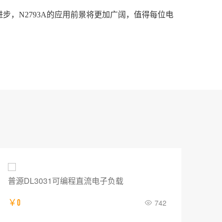
步，N2793A的应用前景将更加广阔，值得每位电
普源DL3031可编程直流电子负载
E5
￥0
742
￥12