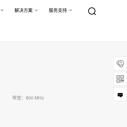
解决方案
服务支持


带宽：800 MHz