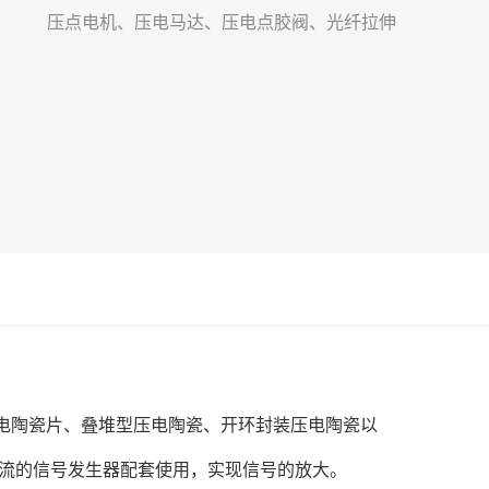
压点电机、压电马达、压电点胶阀、光纤拉伸
压电陶瓷片、叠堆型压电陶瓷、开环封装压电陶瓷以
流的信号发生器配套使用，实现信号的放大。