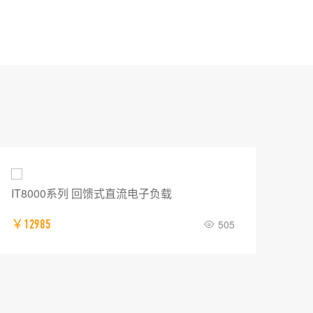
IT8000系列 回馈式直流电子负载
普源
￥12985
505
￥0