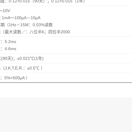
：0.12+0.015（90天）；0.12+0.015（1年）
～10V
1mA～100μA－10μA
期（1Hz－15M：0.03%读数
（最大读数／：八位半6；四位半2000
：5.2ms
：4.6ms
℃(90天)；±0.021℃(1年)
,K,T,E,R,：±0.5℃ ）
A：5%+500μA ）