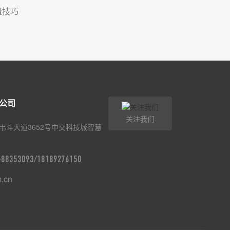
量技巧
公司
关注我们
韦斗大道3652号中交科技城智慧
9-88353093/18189276150
m.cn