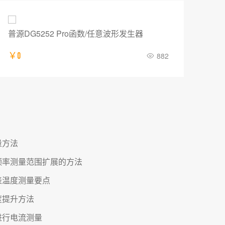
IT8000系列 回馈式直流电子负载
普源
￥12985
505
￥0
量方法
频率测量范围扩展的方法
表温度测量要点
度提升方法
进行电流测量