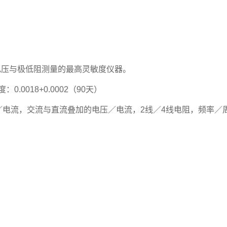
电压与极低阻测量的最高灵敏度仪器。
0.0018+0.0002（90天）
电流，交流与直流叠加的电压／电流，2线／4线电阻，频率／周