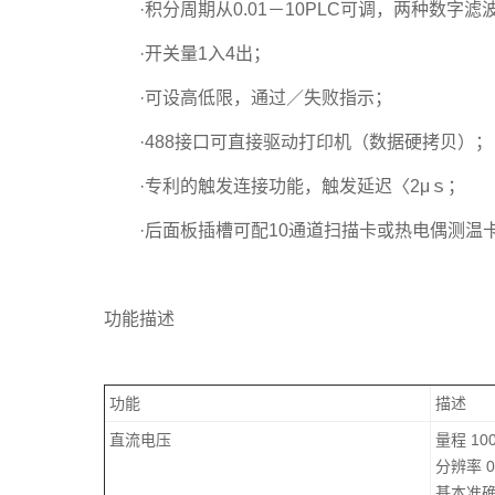
·积分周期从0.01－10PLC可调，两种数字滤
·开关量1入4出；
·可设高低限，通过／失败指示；
·488接口可直接驱动打印机（数据硬拷贝）
·专利的触发连接功能，触发延迟〈2μｓ；
·后面板插槽可配10通道扫描卡或热电偶测温卡
功能描述
功能
描述
直流电压
量程 100
分辨率 
基本准确度