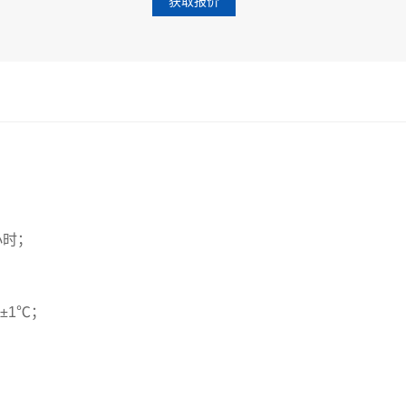
获取报价
小时；
±1℃；