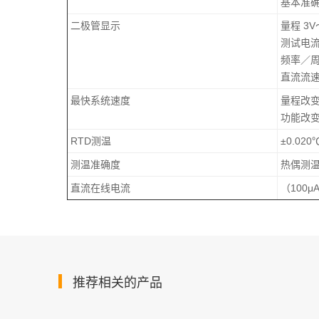
基本准确度
二极管显示
量程 3V
测试电流 
频率／周
直流流速
最快系统速度
量程改变
功能改变
RTD测温
±0.020
测温准确度
热偶测温（J
直流在线电流
（100μ
推荐相关的产品