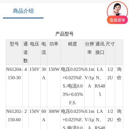
商品介绍
产品型号
型号
通
电压
电
功率
精度
分辨
通讯
尺寸
道
流
率
接口
数
N61204-
4
150V
30
150W
电压0.025%
0.1m
LA
1/2
询
150-30
A
+0.025%F.
V/1μ
N、
2U
价
S./电流0.0
A
RS48
3%+0.05%
5
F.S.
N61202-
2
150V
60
300W
电压0.025%
0.1m
LA
1/2
询
150-60
A
+0.025%F.
V/1μ
N、
2U
价
S./电流0.0
A
RS48