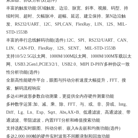
累加器、协议分析仪(选件)
丰富的触发功能:区域触发、边沿、脉宽、斜率、视频、码型、持
续时间、超时、欠幅脉冲、超幅、延迟、建立保持、第N边沿触
发、RS232/UART、12C、SPI,CAN、FlexRay、LIN、12S、MIL-
STD-1553
B
丰富的串行总线解码功能(选件):12C、SPI、RS232/UART、CAN、
LIN、CAN-FD、FlexRay、12S、SENT、 MIL-STD-1553B
支持10/5/2.5G以太网、1000M/100M以太网、1000M/100M车载以太
网、USB3.2Gen1,PCIE3/2/1、USB2.0、MIPI D-PHY多种协议一致
性分析功能(选件)
全新高性能硬件平台，眼图与抖动分析速度大幅提升，FFT、搜
索、解码流程响应
多达41种波形参数自动测量，更提供全内存硬件测量功能
多种数学运算:加、减、乘、除、FFT、与、或、非、异或、Intg、
Diff、Lg、Ln、Exp、Sqrt、Abs,AX+B、低通滤波、高通滤波、带
通滤波、带阻滤波，内置FFT分析和峰值搜索功能
支持选配实时眼图、抖动分析、嵌入&去嵌和均衡功能(选件)
多达2,000.000帧的硬件实时波形不间断录制和回放功能