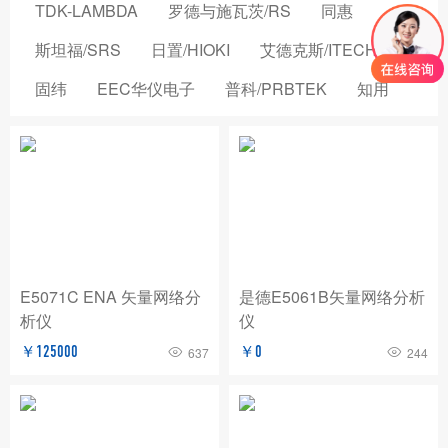
TDK-LAMBDA
罗德与施瓦茨/RS
同惠
斯坦福/SRS
日置/HIOKI
艾德克斯/ITECH
固纬
EEC华仪电子
普科/PRBTEK
知用
品致
横河/YOKOGAWA
致茂电子/CHROMA
安立/ANRITSU
菲力尔/FLIR
安柏/APPLENT
长盛仪器
创远仪器/TRANSCOM
浩视/HIROX
高德
国仪量子
OMICRON-LAB
稳科/WAYNE KERR
E5071C ENA 矢量网络分
是德E5061B矢量网络分析
析仪
仪
森东宝科技/CINDBEST
数英仪器
坤恒顺维
￥125000
￥0
637
244
森美协尔/SEMISHARE
概伦电子
AIM-TTI
远方/EVERFINE
飞础科/FOTRIC
泰思曼
菊水/KIKUSUI
美尔诺/MAYNUO
青岛思仪