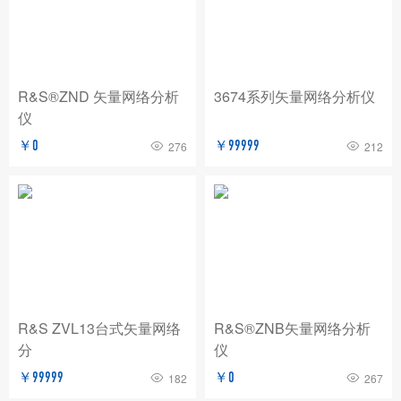
BNC
玖锦
TABOR
费思泰克
白鹭
致远电子/ZLG
爱斯佩克/ESPEC
R&S®ZND 矢量网络分析
3674系列矢量网络分析仪
普锐马/Prima
AP
赛恩科仪/SSI
仪
美瑞克/REK
Dewesoft
拓普瑞/TOPRIE
￥0
￥99999
276
212
法国CA
青智
恩智
PICO
AT
万里眼/longsight
万瑞达
赛宝
苏黎世
AGITEKPOWER
广五所
R&S ZVL13台式矢量网络
R&S®ZNB矢量网络分析
分
仪
￥99999
￥0
182
267