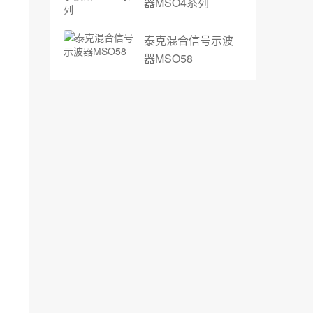
器MSO4系列
泰克混合信号示波
器MSO58