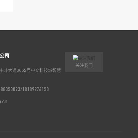
公司
关注我们
韦斗大道3652号中交科技城智慧
9-88353093/18189276150
m.cn