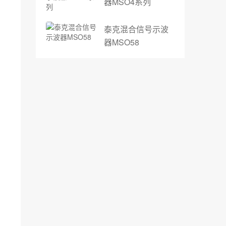
器MSO4系列
泰克混合信号示波
器MSO58