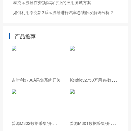
泰克示波器在变频驱动行业的应用测试方案
如何利用泰克新2系示波器进行汽车总线触发解码分析？
产品推荐
K
eithley2750万用表/数据采集/开关系统
吉时利3706A采集系统开关
普
源M302数据采集/开关系统
普
源M301数据采集/开关系统