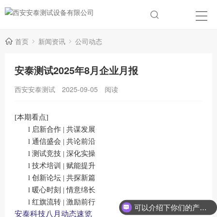
首页
新闻资讯
公司动态
安泰测试2025年8月企业月报
西安安泰测试
2025-09-05
阅读
[本期看点]
l
启新合作 | 共谋发展
l
通信盛会 | 共论前沿
l
测试竞技 | 深化实操
l
技术培训 | 赋能提升
l
创新论坛 | 共探新篇
l
暖心时刻 | 情意绵长
l
红旗流转 | 激励前行
可以介绍下你们的产品么？
安泰科技八月动态速览