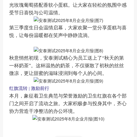
光玫瑰葡萄搭配香软小蛋糕。
让大家在
轻松
的
氛围中感
受节日
喜悦
与公司温情。
第三季度生日会
温情启幕
，大家欢聚一堂分享蛋糕与喜
悦，
让每份温暖都在笑声中静静流淌。
秋意悄然初现，安泰测试精心为员工送上了“秋天的第
一杯奶茶”。这杯温热的奶茶，不仅驱散了初秋的丝丝
微凉，更让甜蜜的滋味浸润到每个人的心间。
红旗流转 | 激励前行
本月，象征着卫生典范与荣誉激励的卫生红旗在各个部
门之间开启了流动之旅。
大家
积极参与投身其中，齐心
协力营造干净整洁的办公环境。