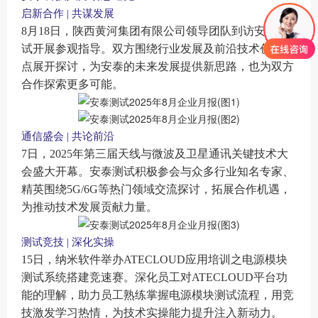
启新合作 | 共谋发展
8月18日，陕西黄河集团有限公司领导团队到访安泰测
试开展参观指导。双方围绕行业发展
及
前沿技术创新要
点
展开
探讨，为安泰
的未来
发展提供新思路，
也为
双方
合作探索更多可能。
通信盛会 | 共论前沿
7日，2025年第三届天线与微波及卫星通讯关键技术大
会盛大开幕。安泰测试积极参会与众多行业知名专家、
精英围绕5G/6G等热门领域交流探讨，拓展合作机遇，
为推动技术发展贡献力量。
测试竞技 | 深化实操
15日，纳米软件举办ATECLOUD应用培训之电源模块
测试系统搭建竞速赛。深化员工对ATECLOUD平台功
能的理解，助力员工熟练掌握电源模块测试流程，用竞
技激发学习热情，为技术实操能力提升注入新动力。