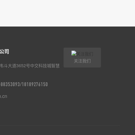
公司
关注我们
韦斗大道3652号中交科技城智慧
9-88353093/18189276150
m.cn