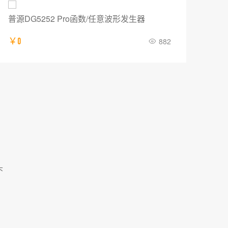
普源DG5252 Pro函数/任意波形发生器
IT
￥0
882
￥12
头